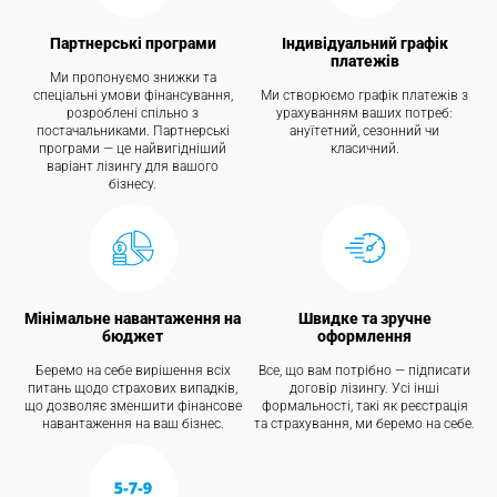
Партнерські програми
Індивідуальний графік
платежів
Ми пропонуємо знижки та
спеціальні умови фінансування,
Ми створюємо графік платежів з
розроблені спільно з
урахуванням ваших потреб:
постачальниками. Партнерські
ануїтетний, сезонний чи
програми — це найвигідніший
класичний.
варіант лізингу для вашого
бізнесу.
Мінімальне навантаження на
Швидке та зручне
бюджет
оформлення
Беремо на себе вирішення всіх
Все, що вам потрібно — підписати
питань щодо страхових випадків,
договір лізингу. Усі інші
що дозволяє зменшити фінансове
формальності, такі як реєстрація
навантаження на ваш бізнес.
та страхування, ми беремо на себе.