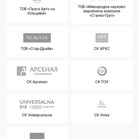
ТОВ «Міжнародна науково-
ТОВ «Прага Авто на
виробнича компанія
Кільцевій»
«Станко-Груп»
ТОВ «Стар-Драйв»
СК АРКС
СК Арсенал
СК ПЗУ
СК Універсальна
СК Уніка