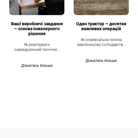
Ваші виробничі завдання
Один трактор — десятки
— основа інженерного
важливих операцій
рішення
Як універсальна техніка
Як реалізувати
виробництва господарства
індивідуальний технічний
працювати без простоїв
проєкт без значного
навантаження на бюджет
Дізнатись більше
Дізнатись більше